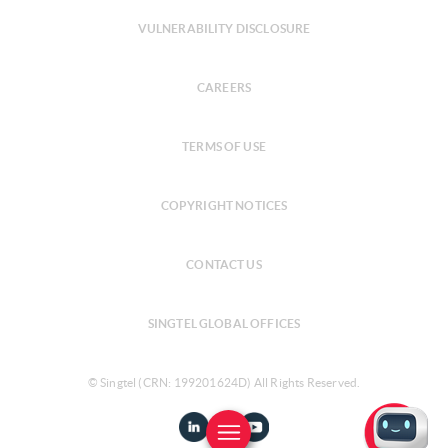
VULNERABILITY DISCLOSURE
CAREERS
TERMS OF USE
COPYRIGHT NOTICES
CONTACT US
SINGTEL GLOBAL OFFICES
© Singtel (CRN: 199201624D) All Rights Reserved.