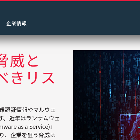
グ
企業情報
脅威と
べきリス
難認証情報やマルウェ
す。近年はランサムウェ
 as a Service)」
り、企業を狙う脅威は