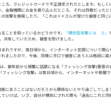
ところ、クレジットカードで不正請求されたとします。もしく
い、金融機関にお金を振り込んだところ、それは詐欺だったと
この攻撃を無視したり、「これは××さんが受けた被害と同じ
れることを知っているかどうかです。
「標的型攻撃とは ３」
知、共有していたため、被害を防げました。
はまれですが、常日頃から、インターネット犯罪について関心
されましたので、今後、同様に手口で被害にあう人は格段に減
は、数年前から頻繁に話題になる「フィッシング攻撃(悪意の
。「フィッシング攻撃」は常日頃から、インターネットや新聞
被害にあうことはないだろうから関係ないとやり過ごしてしま
していけば、いざ、自分が標的にされた際も「過去にこれと同