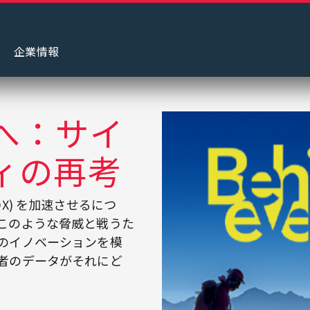
グ
企業情報
へ：サイ
ィの再考
X) を加速させるにつ
このような脅威と戦うた
のイノベーションを模
者のデータがそれにど