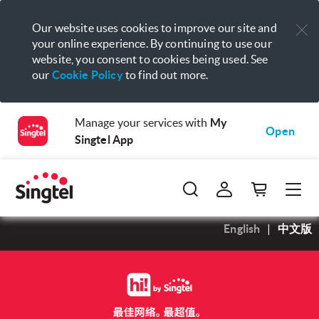
Our website uses cookies to improve our site and
your online experience. By continuing to use our
website, you consent to cookies being used. See
our
Cookie Policy
to find out more.
Manage your services with
My
Open
Singtel App
English
|
中文版