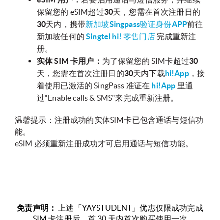
保留您的 eSIM超过
30
天，您需在首次注册日的
30
天内，携带
新加坡Singpass验证身份APP
前往
新加坡任何的
Singtel hi! 零售门店
完成重新注
册。
实体 SIM 卡用户：
为了保留您的 SIM卡超过
30
天，您需在首次注册日的
30
天内下载
hi!App
，接
着使用已激活的 SingPass 准证在
hi!App
里通
过“Enable calls & SMS"来完成重新注册。
温馨提示：注册成功的实体SIM卡已包含通话与短信功
能。
eSIM 必须重新注册成功才可启用通话与短信功能。
免责声明：
上述「YAYSTUDENT」优惠仅限成功完成
SIM 卡注册后，首 30 天内首次购买使用一次